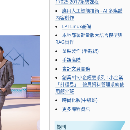
17025:2017系統課程
應用人工智能技術 - AI 多媒體
內容創作
LPI-Linux基礎
本地部署輕量版大語言模型與
RAG實作
童裝製作 (半截裙)
手語高階
會計文員實務
創業/中小企經營系列 : 小企業
「計糧易」 - 僱員資料管理系統使
用簡介班
時尚化妝(中級班)
更多課程資訊
期刊