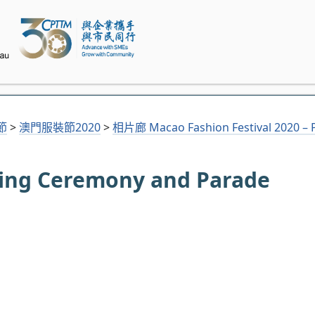
節
>
澳門服裝節2020
>
相片廊 Macao Fashion Festival 2020 – P
 Ceremony and Parade