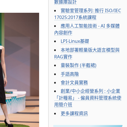
數據庫設計
實驗室管理系列: 推行 ISO/IEC
17025:2017系統課程
應用人工智能技術 - AI 多媒體
內容創作
LPI-Linux基礎
本地部署輕量版大語言模型與
RAG實作
童裝製作 (半截裙)
手語高階
會計文員實務
創業/中小企經營系列 : 小企業
「計糧易」 - 僱員資料管理系統使
用簡介班
更多課程資訊