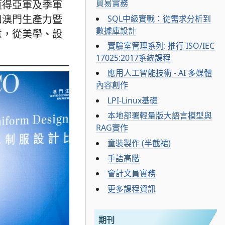
貿易實務
得亞軍及季軍
和澳門生產力暨
SQL中級實戰：從需求分析到
數據庫設計
意，從美學、設
實驗室管理系列: 推行 ISO/IEC
17025:2017系統課程
應用人工智能技術 - AI 多媒體
內容創作
LPI-Linux基礎
本地部署輕量版大語言模型與
RAG實作
童裝製作 (半截裙)
手語高階
會計文員實務
更多課程資訊
期刊