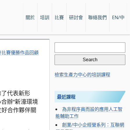
關於
培訓
比賽
研討會
聯絡我們
EN/中
Search
for:
計比賽優勝作品回顧
檢索生產力中心的培訓課程
除了代表新形
最近課程
合辦“新濠環境
為非程序員而設的應用人工智
友好合作夥伴關
能輔助工作
創業/中小企經營系列：互聯網