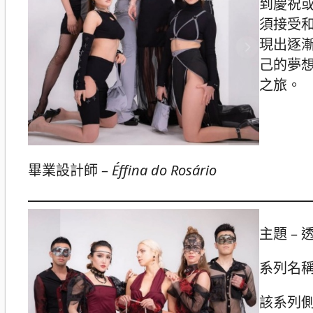
到慶祝
須接受
現出逐
己的夢
之旅。
畢業設計師 –
Éffina do Rosário
主題 – 透
系列名
該系列