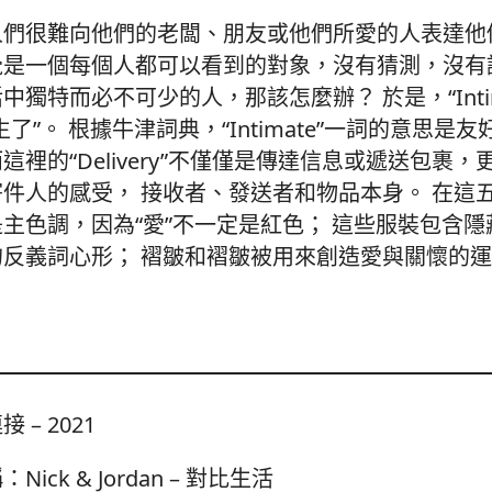
人們很難向他們的老闆、朋友或他們所愛的人表達他
覺是一個每個人都可以看到的對象，沒有猜測，沒有
獨特而必不可少的人，那該怎麼辦？ 於是，“Intimate 
生了”。 根據牛津詞典，“Intimate”一詞的意思是
這裡的“Delivery”不僅僅是傳達信息或遞送包裹
件人的感受， 接收者、發送者和物品本身。 在這
主色調，因為“愛”不一定是紅色； 這些服裝包含
的反義詞心形； 褶皺和褶皺被用來創造愛與關懷的
接 – 2021
Nick & Jordan – 對比生活