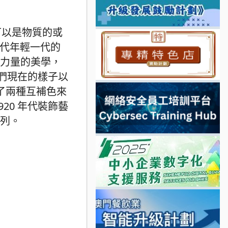
，可以是物質的或
當代年輕一代的
春力量的美學，
我們現在的樣子以
擇了兩種互補色來
20 年代裝飾藝
系列。