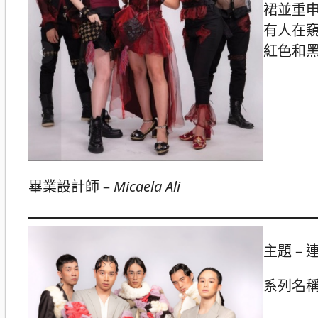
裙並重
有人在
紅色和
畢業設計師 –
Micaela Ali
主題 – 連
系列名