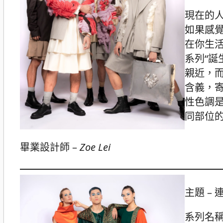
現在的
如果感
在你生活中
系列“誕
親近，而
含義，寄
性色調是
同部位
畢業設計師 –
Zoe Lei
主題 – 連
系列名稱：