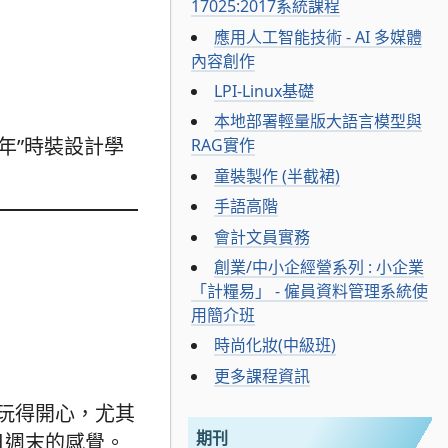
17025:2017系統課程
應用人工智能技術 - AI 多媒體
內容創作
LPI-Linux基礎
本地部署輕量版大語言模型與
年”時裝設計學
RAG實作
童裝製作 (半截裙)
手語高階
會計文員實務
創業/中小企經營系列 : 小企業
「計糧易」 - 僱員資料管理系統使
用簡介班
時尚化妝(中級班)
更多課程資訊
玩得開心，尤其
期刊
日週末的感覺。