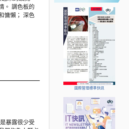
情。 調色板的
和慵懶； 深色
國際管理標準快訊
念是暴露很少受