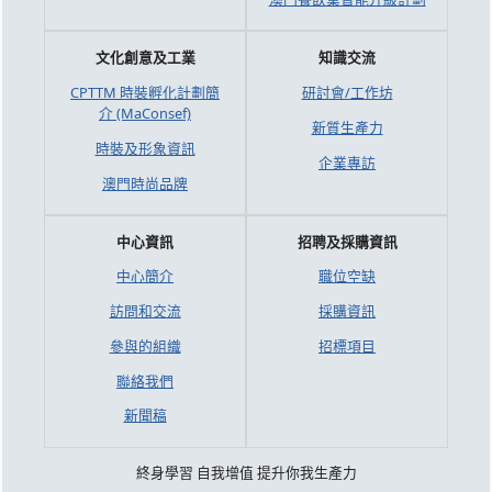
文化創意及工業
知識交流
CPTTM 時裝孵化計劃簡
研討會/工作坊
介 (MaConsef)
新質生產力
時裝及形象資訊
企業專訪
澳門時尚品牌
中心資訊
招聘及採購資訊
中心簡介
職位空缺
訪問和交流
採購資訊
參與的組織
招標項目
聯絡我們
新聞稿
終身學習 自我增值 提升你我生產力