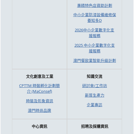
專精特色店資助計劃
中小企業防浸設備維修保
養知多D
2026中小企業數字化支
援服務
2025 中小企業數字化支
援服務
澳門餐飲業智能升級計劃
文化創意及工業
知識交流
CPTTM 時裝孵化計劃簡
研討會/工作坊
介 (MaConsef)
新質生產力
時裝及形象資訊
企業專訪
澳門時尚品牌
中心資訊
招聘及採購資訊