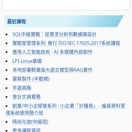
最近課程
SQL中級實戰：從需求分析到數據庫設計
實驗室管理系列: 推行 ISO/IEC 17025:2017系統課程
應用人工智能技術 - AI 多媒體內容創作
LPI-Linux基礎
本地部署輕量版大語言模型與RAG實作
童裝製作 (半截裙)
手語高階
會計文員實務
創業/中小企經營系列 : 小企業「計糧易」 - 僱員資料管
理系統使用簡介班
時尚化妝(中級班)
更多課程資訊