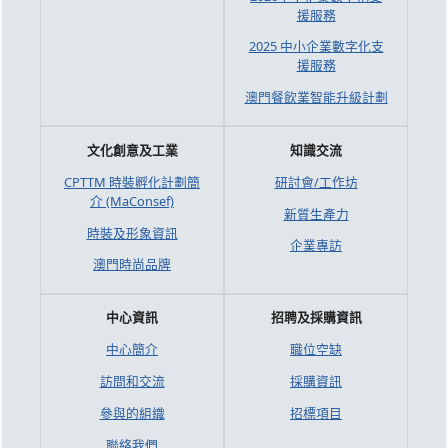
援服務
2025 中小企業數字化支
援服務
澳門餐飲業智能升級計劃
文化創意及工業
知識交流
CPTTM 時裝孵化計劃簡
研討會/工作坊
介 (MaConsef)
新質生產力
時裝及形象資訊
企業專訪
澳門時尚品牌
中心資訊
招聘及採購資訊
中心簡介
職位空缺
訪問和交流
採購資訊
參與的組織
招標項目
聯絡我們