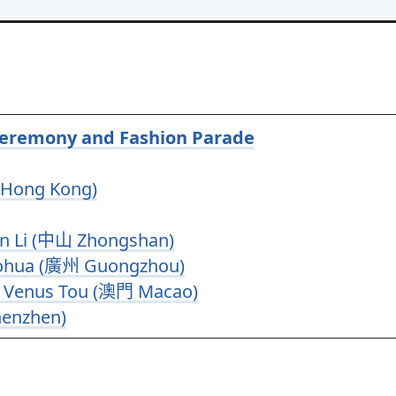
mony and Fashion Parade
Hong Kong)
 Li (中山 Zhongshan)
ohua (廣州 Guongzhou)
enus Tou (澳門 Macao)
enzhen)