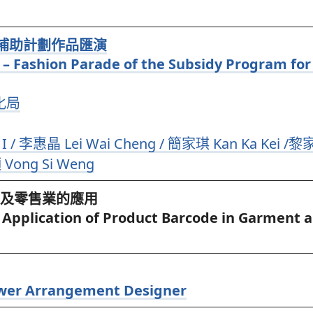
作補助計劃作品匯演
– Fashion Parade of the Subsidy Program for
化局
I / 李惠晶 Lei Wai Cheng / 簡家琪 Kan Ka Kei
/黎家
Vong Si Weng
業及零售業的應用
 Application of Product Barcode in Garment a
wer Arrangement Designer