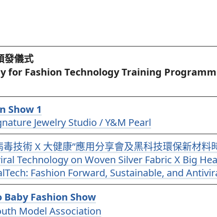
頒發儀式
y for Fashion Technology Training Programme
n Show 1
gnature Jewelry Studio / Y&M Pearl
抗病毒技術 X 大健康”應用分享會及黑科技環保新材料
viral Technology on Woven Silver Fabric X Big Heal
lTech: Fashion Forward, Sustainable, and Antivir
Baby Fashion Show
Model Association