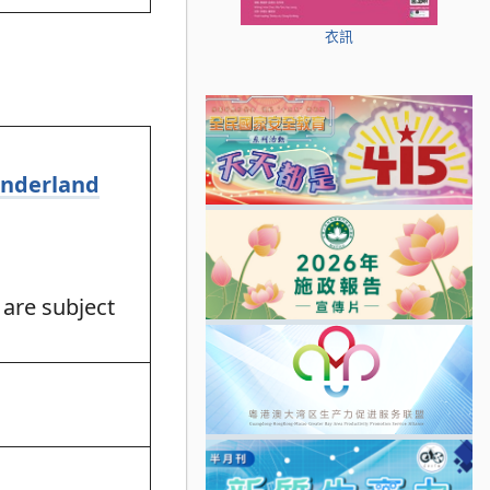
衣訊
onderland
 are subject