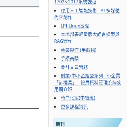
17025:2017系統課程
應用人工智能技術 - AI 多媒體
內容創作
LPI-Linux基礎
本地部署輕量版大語言模型與
RAG實作
童裝製作 (半截裙)
手語高階
會計文員實務
創業/中小企經營系列 : 小企業
「計糧易」 - 僱員資料管理系統使
用簡介班
時尚化妝(中級班)
更多課程資訊
期刊