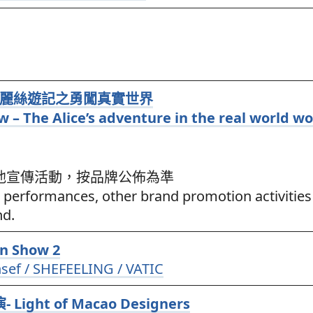
發佈-愛麗絲遊記之勇闖真實世界
 – The Alice’s adventure in the real world w
他宣傳活動，按品牌公佈為準
k performances, other brand promotion activities
nd.
n Show 2
nsef / SHEFEELING / VATIC
ht of Macao Designers