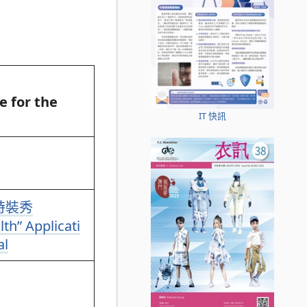
 for the
IT 快訊
時裝秀
th” Applicati
al