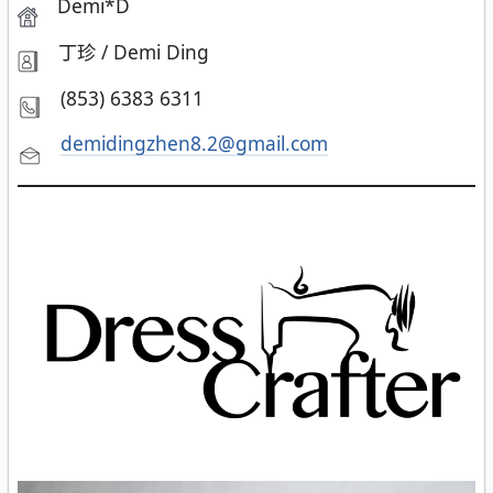
Demi*D
丁珍 / Demi Ding
(853) 6383 6311
demidingzhen8.2@gmail.com