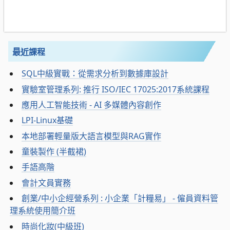
最近課程
SQL中級實戰：從需求分析到數據庫設計
實驗室管理系列: 推行 ISO/IEC 17025:2017系統課程
應用人工智能技術 - AI 多媒體內容創作
LPI-Linux基礎
本地部署輕量版大語言模型與RAG實作
童裝製作 (半截裙)
手語高階
會計文員實務
創業/中小企經營系列 : 小企業「計糧易」 - 僱員資料管
理系統使用簡介班
時尚化妝(中級班)