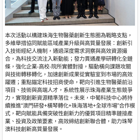
本次活動以構建珠海生物醫藥創新生態圈為戰略支點，
多維舉措協同賦能區域產業升級與高質量發展：創新引
入技術經紀人機制，通過深度需求洞察與高效資源撮
合，為科技交流注入新動能；發力貫通產學研轉化全鏈
條，強化企業-高校-院所實體對接，驅動橫向課題攻關
與技術轉移轉化，加速創新成果從實驗室到市場的高效
躍遷；重點錨定科技招商使命，靶向引進生物醫藥前沿
項目、技術與高端人才，系統性展示珠海產業生態競爭
力，實現創新資源精準落位。未來，中葡科技中心將持
續推進“澳門研發+橫琴轉化+珠海落地+全球市場”合作模
式，靶向賦能具備突破性創新力的優質項目精準鏈接產
業、投資及政策要素，高效締結創新聯合體，助力珠琴
澳科技創新高質量發展。