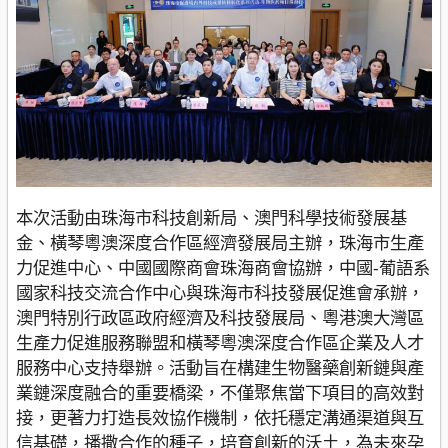
本次活動由珠海市科技創新局、澳門科學技術發展基
金、橫琴粵澳深度合作區經濟發展局主辦，珠海市生產
力促進中心、中國國際商會珠海商會協辦，中國-葡語系
國家科技交流合作中心與珠海市科技發展促進會承辦，
澳門特別行政區政府經濟及科技發展局、粵港澳大灣區
生產力促進服務聯盟和橫琴粵澳深度合作區企業及人才
服務中心支持舉辦。活動旨在構建生物醫藥創新鏈與產
業鏈深度融合的重要橋梁，不僅聚焦當下項目的高效對
接，更著力打造長效協作機制，依托穩定溝通渠道與互
信基礎，播撒合作的種子，培育創新的沃土，為未來孕