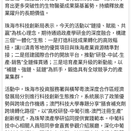
育出更多突破性的生物醫藥成果築基蓄勢，持續釋放產
業躍升的長期價值。
珠海市科技創新局表示，今天的活動以“鏈接、賦能、共
贏”為核心理念，期待通過政產學研金的深度融合，構建
三個“一體化”生態：一是打造科技成果轉化的高效樞
紐，讓川滇青等地的優質項目與珠海產業資源精準對
接；二是搭建國際合作的開放平台，推動“研發-中試-生
產-銷售”全鏈條貫通；三是培育產業升級的新動能，以
“補鏈、強鏈、延鏈”為抓手，鍛造具有全球競爭力的產
業集群。
活動中，珠海市投資服務署與橫琴粵澳深度合作區經濟
發展局分別進行科技創新生態推介，系統展示了政策優
勢與跨境合作機遇；澳門科技大學專題分享“膳食補充劑
跨境轉化路徑”，以“高校研發-中葡引進-澳門注冊生產”
創新模式，為珠琴澳產學研協同提供實踐範本。中葡科
技中心相關人員陪同參會嘉賓參觀介紹展廳，深化中葡