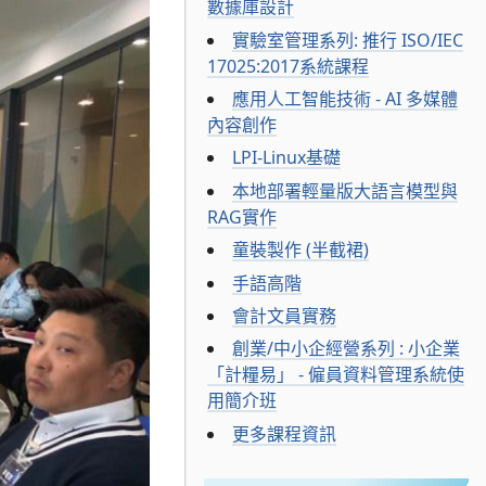
數據庫設計
實驗室管理系列: 推行 ISO/IEC
17025:2017系統課程
應用人工智能技術 - AI 多媒體
內容創作
LPI-Linux基礎
本地部署輕量版大語言模型與
RAG實作
童裝製作 (半截裙)
手語高階
會計文員實務
創業/中小企經營系列 : 小企業
「計糧易」 - 僱員資料管理系統使
用簡介班
更多課程資訊