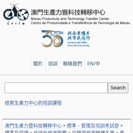
關於
培訓
聯絡我們
EN/中
檢索生產力中心的培訓課程
澳門生產力暨科技轉移中心
>
標準、管理及培訓考試部
>
標準及認證
>
代送外檢測服務
>
可選用檢測機構名單
>
產