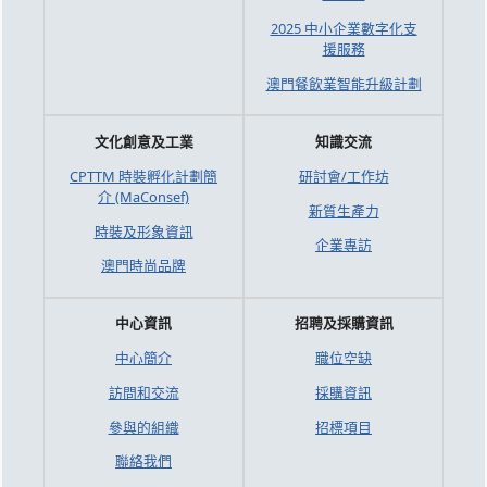
2025 中小企業數字化支
援服務
澳門餐飲業智能升級計劃
文化創意及工業
知識交流
CPTTM 時裝孵化計劃簡
研討會/工作坊
介 (MaConsef)
新質生產力
時裝及形象資訊
企業專訪
澳門時尚品牌
中心資訊
招聘及採購資訊
中心簡介
職位空缺
訪問和交流
採購資訊
參與的組織
招標項目
聯絡我們