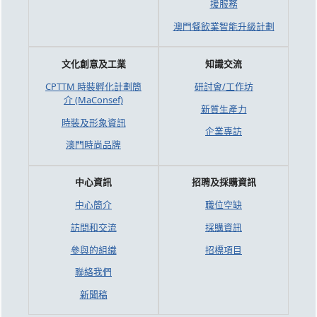
援服務
澳門餐飲業智能升級計劃
文化創意及工業
知識交流
CPTTM 時裝孵化計劃簡
研討會/工作坊
介 (MaConsef)
新質生產力
時裝及形象資訊
企業專訪
澳門時尚品牌
中心資訊
招聘及採購資訊
中心簡介
職位空缺
訪問和交流
採購資訊
參與的組織
招標項目
聯絡我們
新聞稿