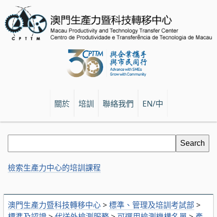
關於
培訓
聯絡我們
EN/中
檢索生產力中心的培訓課程
澳門生產力暨科技轉移中心
>
標準、管理及培訓考試部
>
標準及認證
>
代送外檢測服務
>
可選用檢測機構名單
>
產