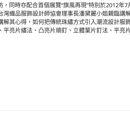
坊，同時亦配合首個展覽“旗風再現”特別於2012年7
台灣織品服飾設計師協會理事長潘黛麗小姐親臨講
講解其心得，如何把傳統珠繡方式引入潮流設計服
、平亮片繡法、凸亮片順釘、立體葉片釘法、平亮