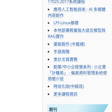
17025:2017系統課程
應用人工智能技術 - AI 多媒體
內容創作
LPI-Linux基礎
本地部署輕量版大語言模型與
RAG實作
童裝製作 (半截裙)
手語高階
會計文員實務
創業/中小企經營系列 : 小企業
「計糧易」 - 僱員資料管理系統使
用簡介班
時尚化妝(中級班)
更多課程資訊
期刊