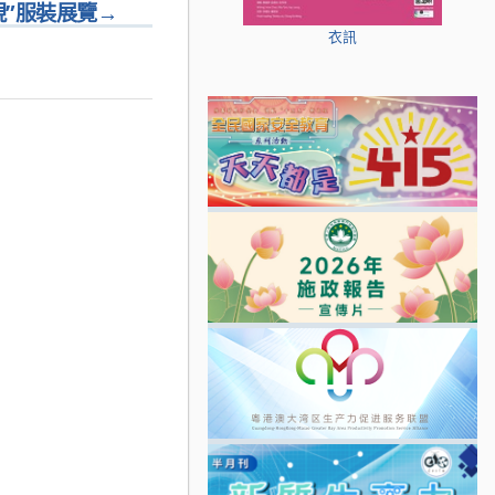
現”服裝展覽
→
衣訊