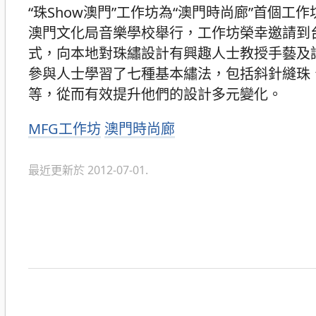
“珠Show澳門”工作坊為“澳門時尚廊”首個工作
澳門文化局音樂學校舉行，工作坊榮幸邀請到
式，向本地對珠繡設計有興趣人士教授手藝及
參與人士學習了七種基本繡法，包括斜針縫珠
等，從而有效提升他們的設計多元變化。
分
MFG工作坊
澳門時尚廊
類
最近更新於 2012-07-01.