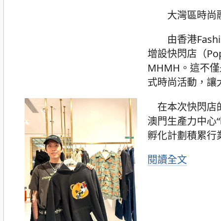
大灣區時尚融
由香港Fashio
增設快閃店（Po
MHMH。這不
式時尚活動，讓
在本次快閃店的
澳門生產力中心“
孵化計劃積累行業
閱讀全文