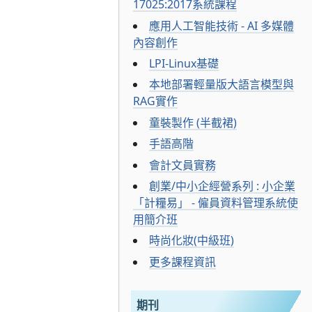
17025:2017系統課程
應用人工智能技術 - AI 多媒體
內容創作
LPI-Linux基礎
本地部署輕量版大語言模型與
RAG實作
童裝製作 (半截裙)
手語高階
會計文員實務
創業/中小企經營系列 : 小企業
「計糧易」 - 僱員資料管理系統使
用簡介班
時尚化妝(中級班)
更多課程資訊
期刊