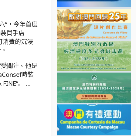
○二六”，今年首度
時裝買手店
可消費的沉浸
活。
受關注。他是
onsef時裝
INE”。
…