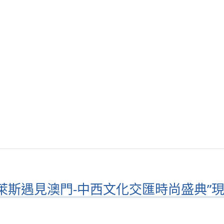
萊斯遇見澳門-中西文化交匯時尚盛典”