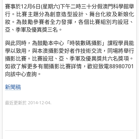
賽事於12月6日(星期六)下午二時三十分假澳門科學館舉
行。比賽主題分為創意造型設計、舞台化妝及新娘化
妝。為鼓勵參賽者全力發揮，各個比賽組別均設冠、
亞、季軍及優異獎三名。
與此同時，為鼓勵本中心「時裝數碼攝影」課程學員能
學以致用，與本澳攝影愛好者作技術交流，同場將舉行
攝影比賽。比賽設冠、亞、季軍及優異獎共六名獎項。
如欲了解更多有關攝影比賽詳情，歡迎致電88980701
向該中心查詢。
分
新聞稿
類
最近更新於 2014-12-04.