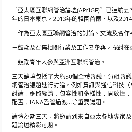
〝亞太區互聯網管治論壇(APrIGF)〞已連續五
年的日本東京，2013年的韓國首爾，以及20
－作為亞太區互聯網管治的討論、交流及合作
－鼓勵及召集相關行業及工作者參與，探討在
－鼓勵青年人參與亞洲互聯網管治。
三天論壇包括了大約30個全體會議、分組會
網管治議題進行討論，例如資訊與通信科技（
討論﹑網路經濟﹑包容性和多樣性﹑開放性﹑
配置﹑IANA監管過渡…等重要議題。
論壇為期三天，將邀請到來自亞太各地專家及
題論述精彩可期。