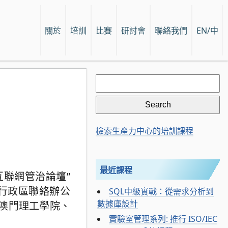
關於
培訓
比賽
研討會
聯絡我們
EN/中
Search
for:
檢索生產力中心的培訓課程
最近課程
互聯網管治論壇”
特別行政區聯絡辦公
SQL中級實戰：從需求分析到
數據庫設計
澳門理工學院、
實驗室管理系列: 推行 ISO/IEC