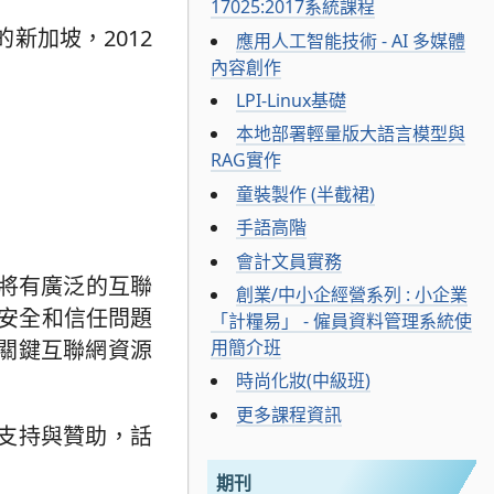
17025:2017系統課程
的新加坡，2012
應用人工智能技術 - AI 多媒體
內容創作
LPI-Linux基礎
本地部署輕量版大語言模型與
RAG實作
童裝製作 (半截裙)
手語高階
會計文員實務
將有廣泛的互聯
創業/中小企經營系列 : 小企業
網路安全和信任問題
「計糧易」 - 僱員資料管理系統使
用簡介班
關鍵互聯網資源
時尚化妝(中級班)
更多課程資訊
支持與贊助，話
期刊