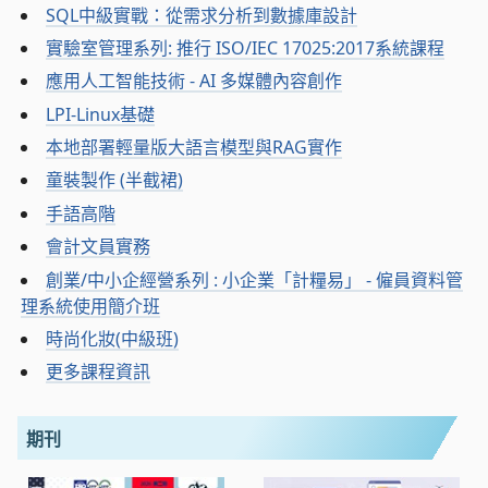
SQL中級實戰：從需求分析到數據庫設計
實驗室管理系列: 推行 ISO/IEC 17025:2017系統課程
應用人工智能技術 - AI 多媒體內容創作
LPI-Linux基礎
本地部署輕量版大語言模型與RAG實作
童裝製作 (半截裙)
手語高階
會計文員實務
創業/中小企經營系列 : 小企業「計糧易」 - 僱員資料管
理系統使用簡介班
時尚化妝(中級班)
更多課程資訊
期刊