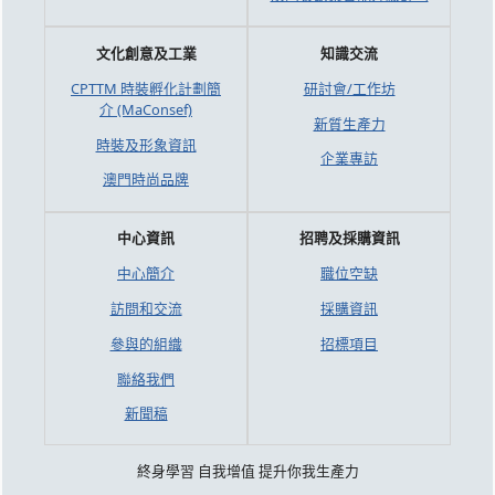
文化創意及工業
知識交流
CPTTM 時裝孵化計劃簡
研討會/工作坊
介 (MaConsef)
新質生產力
時裝及形象資訊
企業專訪
澳門時尚品牌
中心資訊
招聘及採購資訊
中心簡介
職位空缺
訪問和交流
採購資訊
參與的組織
招標項目
聯絡我們
新聞稿
終身學習 自我增值 提升你我生產力