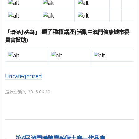
親子種植講座
(活動由澳門健康城市委
「環保小先鋒」-
員會贊助)
分
Uncategorized
類
最近更新於 2015-06-10.
←
第6屆澳門時裝畫藝術大賽—作品集