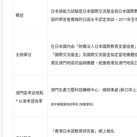
日本語能力試驗是日本國際交流基金與日本國際教
概述
語的學習者實施的日語水平認定測試。2011年全
在日本國內由「財團法人日本國際教育支援協會
主辦單位
「國際交流基金」及國際交流基金指定當地團體
港及澳門地區的協辦團體，統籌香港及澳門地區
澳門生產力暨科技轉移中心 – 總辦事處 (
新口岸上
澳門區考試地點
* 以准考證為準
或
中葡職業技術學校 (勞動節街)
「香港日本語教育研究會」網上報名