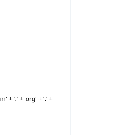
+ '.' + 'org' + '.' +