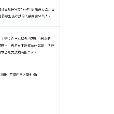
育支援協會從1984年開始為母語非日
世界參加該考試的人數約達61萬人。
」主辦；而日本以外地方則由日本的
協辦。「香港日本語教育研究會」乃香
日本語能力試驗有關事宜。
海街中華總商會大廈七樓)