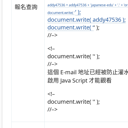
addy47536 = addy47536 + 'japanese-edu' + '.' + 'org' 
報名查詢
‘ );
document.write( '
document.write( addy47536 );
document.write( ‘
‘ );
//–>
<!–
document.write( '
‘ );
//–>
這個 E-mail 地址已經被防
啟用 Java Script 才能觀看
<!–
document.write( '’ );
//–>