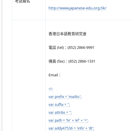
考試報名
http://www.japanese-edu.org.hk/
香港日本語教育研究會
電話 (tel)：(852) 2866-9991
傳真 (fax)：(852) 2866-1331
Email：
<!–
var prefix = 'mailto:';
var suffix = '';
var attribs = '';
var path = 'hr' + 'ef' + '=';
var addy47536 = 'info' + '@';