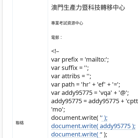
澳門生產力暨科技轉移中心
專業考試資源中心
電郵：
<!–
var prefix = 'mailto:';
var suffix = '';
var attribs = '';
var path = 'hr' + 'ef' + '=';
var addy95775 = 'vqa' + '@';
addy95775 = addy95775 + 'cpttm' 
'mo';
document.write( '
‘ );
聯絡
document.write( addy95775 );
document.write( ‘
‘ );