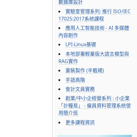
數據庫設計
實驗室管理系列: 推行 ISO/IEC
17025:2017系統課程
應用人工智能技術 - AI 多媒體
內容創作
LPI-Linux基礎
本地部署輕量版大語言模型與
RAG實作
童裝製作 (半截裙)
手語高階
會計文員實務
創業/中小企經營系列 : 小企業
「計糧易」 - 僱員資料管理系統使
用簡介班
更多課程資訊