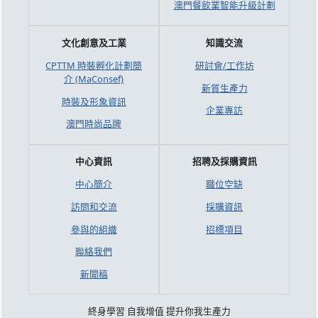
澳門餐飲業智能升級計劃
文化創意及工業
知識交流
CPTTM 時裝孵化計劃簡
研討會/工作坊
介 (MaConsef)
新質生產力
時裝及形象資訊
企業專訪
澳門時尚品牌
中心資訊
招聘及採購資訊
中心簡介
職位空缺
訪問和交流
採購資訊
參與的組織
招標項目
聯絡我們
新聞稿
終身學習 自我增值 提升你我生產力