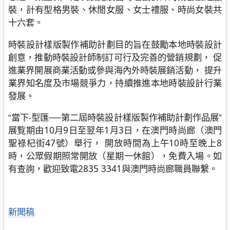
裝，計有型格男裝、休閒女服、女士禮服、時尚女裝共
十六套。
時裝設計樣版製作補助計劃目的旨在鼓勵本地時裝設計
創意，推動時裝設計師制訂可行及完善的營銷規劃， 促
進業界開展商業活動或參與海內外時裝展銷活動， 提升
業界知名度及市場競爭力，持續推進本地時裝設計行業
發展。
當下‧型匯──第二屆時裝設計樣版製作補助計劃作品展
“
”
展覧期由10月9日至翌年1月3日，在澳門時尚廊（澳門
聖祿杞街47號）舉行， 開放時間為上午10時至晚上8
時，公眾假期照常開放（星期一休館），免費入場。如
有查詢，歡迎致電2835 3341與澳門時尚廊職員聯繫。
分
新聞稿
類