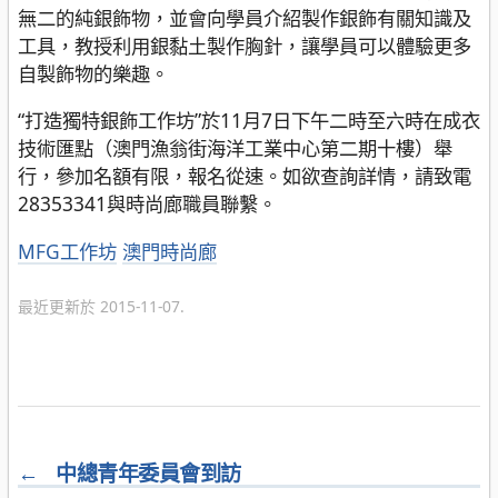
無二的純銀飾物，並會向學員介紹製作銀飾有關知識及
工具，教授利用銀黏土製作胸針，讓學員可以體驗更多
自製飾物的樂趣。
“打造獨特銀飾工作坊”於11月7日下午二時至六時在成衣
技術匯點（澳門漁翁街海洋工業中心第二期十樓）舉
行，參加名額有限，報名從速。如欲查詢詳情，請致電
28353341與時尚廊職員聯繫。
分
MFG工作坊
澳門時尚廊
類
最近更新於 2015-11-07.
←
中總青年委員會到訪