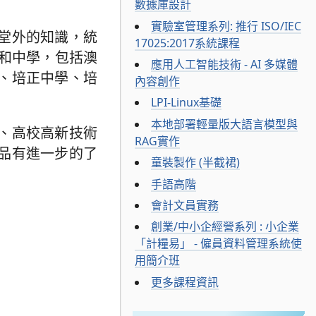
數據庫設計
實驗室管理系列: 推行 ISO/IEC
堂外的知識，統
17025:2017系統課程
和中學，包括澳
應用人工智能技術 - AI 多媒體
、培正中學、培
內容創作
LPI-Linux基礎
本地部署輕量版大語言模型與
、高校高新技術
RAG實作
品有進一步的了
童裝製作 (半截裙)
手語高階
會計文員實務
創業/中小企經營系列 : 小企業
「計糧易」 - 僱員資料管理系統使
用簡介班
更多課程資訊