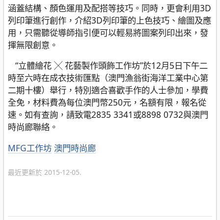
涵蓋結構、顏色運用及配搭等技巧。同時，更會利用3D
列印筆進行創作，介紹3D列印筆的上色技巧、繪圖及應
用，只需聽從導師指引便可以輕易將圖案列印出來，發
揮無限創意。
“立體繪花 ╳ 花藝製作頭飾工作坊”於12月5日下午二
時至六時在成衣技術匯點（澳門漁翁街海洋工業中心第
二期十樓）舉行，特別適合喜歡手作的人士參加，學費
全免，材料費為每位澳門幣250元，名額有限，報名從
速。如有查詢，請致電2835 3341或8898 0732與澳門
時尚廊聯絡。
分
MFG工作坊
澳門時尚廊
類
最近更新於 2015-12-05.