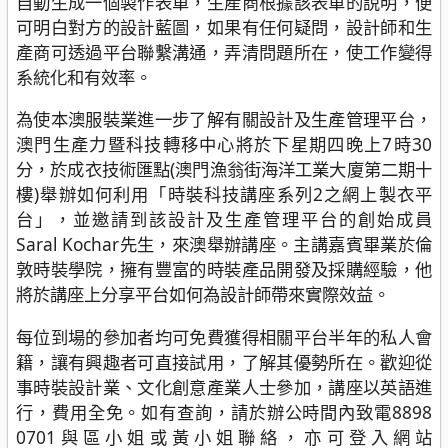
自動生成一個製作表單，生產商根據該表單的說明，便
可明白對方的設計藍圖，如果有任何疑問，設計師和生
產商可透過平台聯繫溝通，弄清問題所在，使工作變得
系統化和有效率。
為使本澳服裝業進一步了解有關設計及生產管理平台，
澳門生產力暨科技轉移中心將於下星期四晚上7時30
分，於成衣技術匯點(澳門漁翁街海洋工業大廈第二期十
樓)舉辦如何利用「時裝科技講座系列2之網上製衣平
台」，並邀請到該設計及生產管理平台的創始成員
Saral Kochar先生，來澳舉辦講座。主講嘉賓畢業於倫
敦時裝學院，擁有豐富的時裝產品開發及採購經驗，他
將於講座上分享平台如何為設計師帶來實際效益。
每位到場的參加者均可免費獲得相關平台半年的私人會
籍，讓有興趣者可直接試用，了解其優勢所在。歡迎從
事時裝設計業、文化創意產業人士參加，講座以英語進
行，費用全免。如有查詢，請於辦公時間內致電8898
0701與區小姐或黃小姐聯絡，亦可登入網站