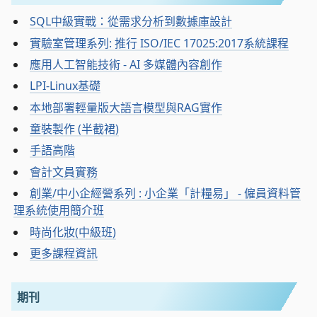
SQL中級實戰：從需求分析到數據庫設計
實驗室管理系列: 推行 ISO/IEC 17025:2017系統課程
應用人工智能技術 - AI 多媒體內容創作
LPI-Linux基礎
本地部署輕量版大語言模型與RAG實作
童裝製作 (半截裙)
手語高階
會計文員實務
創業/中小企經營系列 : 小企業「計糧易」 - 僱員資料管
理系統使用簡介班
時尚化妝(中級班)
更多課程資訊
期刊