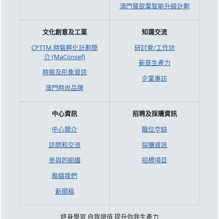
澳門餐飲業智能升級計劃
文化創意及工業
知識交流
CPTTM 時裝孵化計劃簡
研討會/工作坊
介 (MaConsef)
新質生產力
時裝及形象資訊
企業專訪
澳門時尚品牌
中心資訊
招聘及採購資訊
中心簡介
職位空缺
訪問和交流
採購資訊
參與的組織
招標項目
聯絡我們
新聞稿
終身學習 自我增值 提升你我生產力