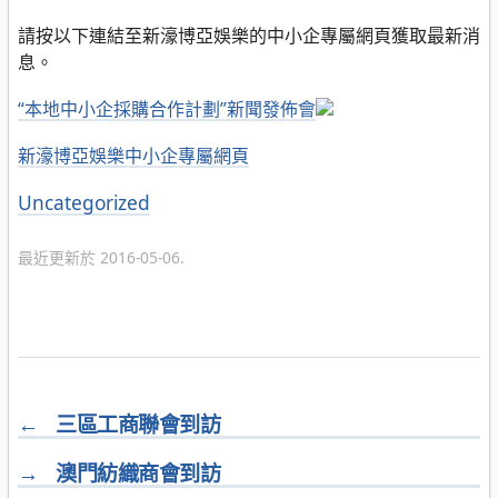
請按以下連結至新濠博亞娛樂的中小企專屬網頁獲取最新消
息。
“本地中小企採購合作計劃”新聞發佈會
新濠博亞娛樂中小企專屬網頁
分
Uncategorized
新
類
濠
最近更新於 2016-05-06.
博
亞
娛
樂
←
三區工商聯會到訪
→
澳門紡織商會到訪