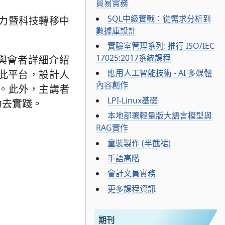
貿易實務
SQL中級實戰：從需求分析到
力暨科技轉移中
數據庫設計
實驗室管理系列: 推行 ISO/IEC
17025:2017系統課程
與會者詳細介紹
應用人工智能技術 - AI 多媒體
過此平台，設計人
內容創作
。此外，主講者
LPI-Linux基礎
力去實踐。
本地部署輕量版大語言模型與
RAG實作
童裝製作 (半截裙)
手語高階
會計文員實務
更多課程資訊
期刊