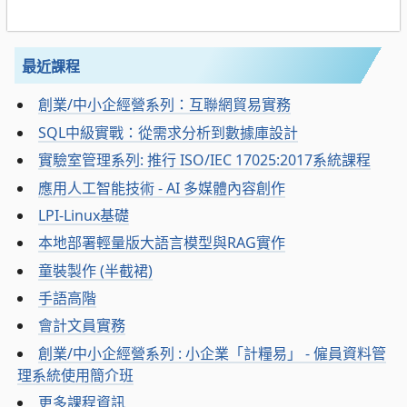
最近課程
創業/中小企經營系列：互聯網貿易實務
SQL中級實戰：從需求分析到數據庫設計
實驗室管理系列: 推行 ISO/IEC 17025:2017系統課程
應用人工智能技術 - AI 多媒體內容創作
LPI-Linux基礎
本地部署輕量版大語言模型與RAG實作
童裝製作 (半截裙)
手語高階
會計文員實務
創業/中小企經營系列 : 小企業「計糧易」 - 僱員資料管
理系統使用簡介班
更多課程資訊