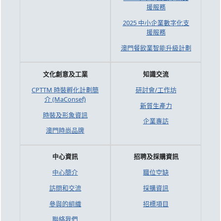
援服務
2025 中小企業數字化支
援服務
澳門餐飲業智能升級計劃
文化創意及工業
知識交流
CPTTM 時裝孵化計劃簡
研討會/工作坊
介 (MaConsef)
新質生產力
時裝及形象資訊
企業專訪
澳門時尚品牌
中心資訊
招聘及採購資訊
中心簡介
職位空缺
訪問和交流
採購資訊
參與的組織
招標項目
聯絡我們