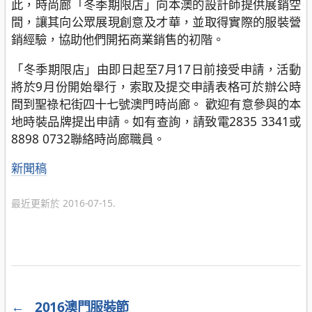
此，時尚廊「冬季期限店」向本澳的設計師提供展銷空
間，讓其向公眾展現創意及才華，並取得實際的服裝營
銷經驗，協助他們開拓商業銷售的初階。
「冬季期限店」由即日起至7月17日前接受申請，活動
將於9月份開始舉行，索取及提交申請表格可於辦公時
間到聖祿杞街四十七號澳門時尚廊。 歡迎有意參與的本
地時裝品牌提出申請。如有查詢，請致電2835 3341或
8898 0732聯絡時尚廊職員。
分
新聞稿
類
最近更新於 2016-07-15.
←
2016澳門服裝節