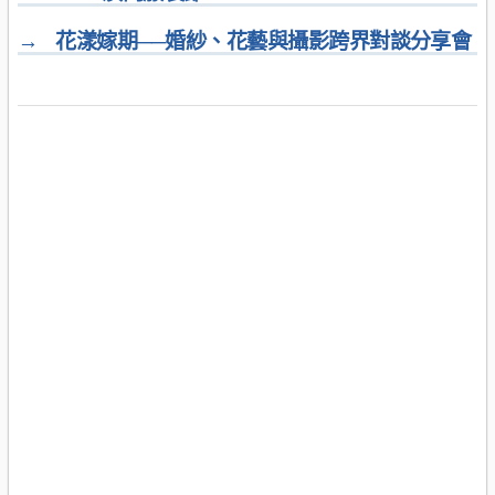
→
花漾嫁期──婚紗、花藝與攝影跨界對談分享會