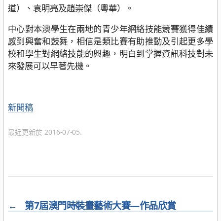
道）、袁明亮及趙崇傑（粵華）。
中心對本澳學生在兩地的青少年網絡技能競賽獲得佳績
感到興奮和鼓舞，相信是類比賽有助推動及引起更多學
校和學生對網絡技能的興趣，明白到掌握資訊科技對未
來發展可以早著先機。
分
新聞稿
類
最近更新於 2016-07-05.
←
第7屆澳門時裝畫藝術大賽—作品欣賞