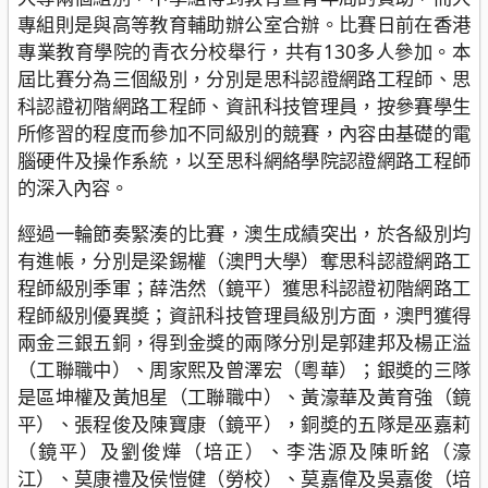
專組則是與高等教育輔助辦公室合辦。比賽日前在香港
專業教育學院的青衣分校舉行，共有130多人參加。本
屆比賽分為三個級別，分別是思科認證網路工程師、思
科認證初階網路工程師、資訊科技管理員，按參賽學生
所修習的程度而參加不同級別的競賽，內容由基礎的電
腦硬件及操作系統，以至思科網絡學院認證網路工程師
的深入內容。
經過一輪節奏緊湊的比賽，澳生成績突出，於各級別均
有進帳，分別是梁錫權（澳門大學）奪思科認證網路工
程師級別季軍；薛浩然（鏡平）獲思科認證初階網路工
程師級別優異奬；資訊科技管理員級別方面，澳門獲得
兩金三銀五銅，得到金獎的兩隊分別是郭建邦及楊正溢
（工聯職中）、周家熙及曾澤宏（粵華）；銀奬的三隊
是區坤權及黃旭星（工聯職中）、黃濠華及黃育強（鏡
平）、張程俊及陳寶康（鏡平），銅奬的五隊是巫嘉莉
（鏡平）及劉俊燁（培正）、李浩源及陳昕銘（濠
江）、莫康禮及侯愷健（勞校）、莫嘉偉及吳嘉俊（培