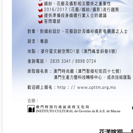
花漾嫁期─