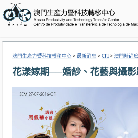
澳門生產力暨科技轉移中心
>
最新消息
>
CFI
>
澳門時尚
花漾嫁期──婚紗、花藝與攝影