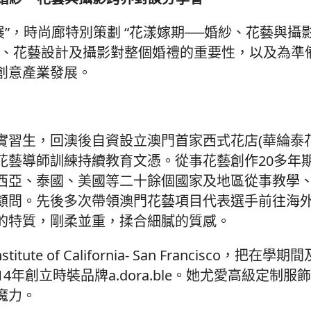
”，時尚廊特別策劃 “花漾嫁期──婚紗、花藝與攝
計、花藝設計及攝影對整個婚禮的重要性，以及為準
創意產業發展。
實習生，回澳後自資設立澳門首家西式花店(華綸泰花
花藝導師訓練持續教育文憑。從事花藝創作20多年
西亞、泰國、美國等二十餘個國家及地區從事教學
顧問。先後多次帶領澳門花藝項目代表選手前往海
的特質，剛柔並重，揉合細膩的質感。
te of California- San Francisco，把在
年創立時裝品牌a.dora.ble。她尤愛高級定制服
魔力。