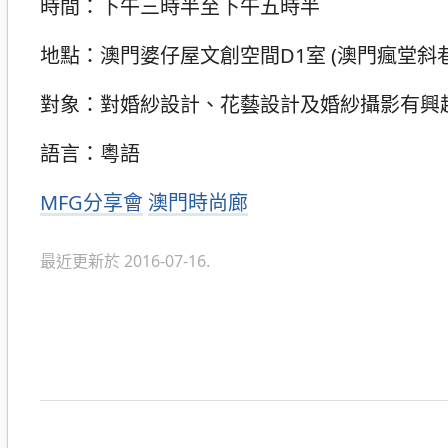
時間：下午三時半至下午五時半
地點：澳門婆仔屋文創空間D1室 (澳門瘋堂斜巷 
對象：對婚紗設計、花藝設計及婚紗攝影有興
語言：粵語
分
MFG分享會
澳門時尚廊
類
最近更新於 2016-07-16.