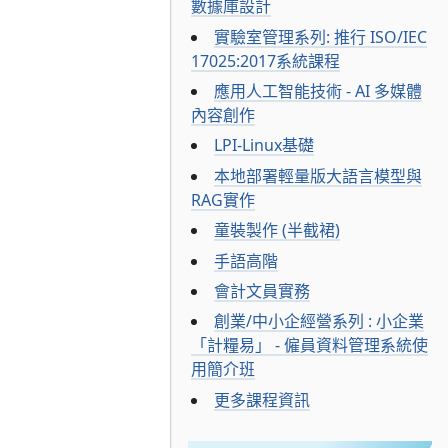
數據庫設計
實驗室管理系列: 推行 ISO/IEC
17025:2017系統課程
應用人工智能技術 - AI 多媒體
內容創作
LPI-Linux基礎
本地部署輕量版大語言模型與
RAG實作
童裝製作 (半截裙)
手語高階
會計文員實務
創業/中小企經營系列 : 小企業
「計糧易」 - 僱員資料管理系統使
用簡介班
更多課程資訊