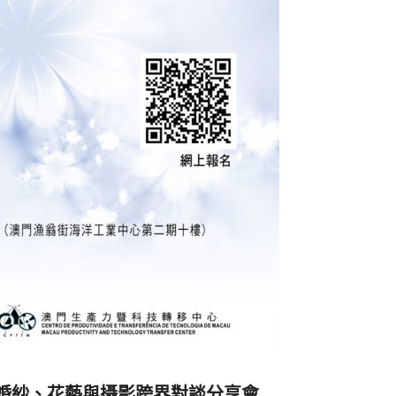
─婚紗、花藝與攝影跨界對談分享會