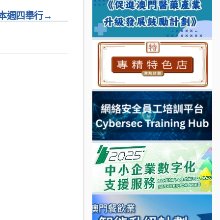
本週四舉行
→