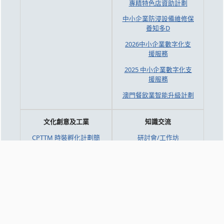
專精特色店資助計劃
中小企業防浸設備維修保
養知多D
2026中小企業數字化支
援服務
2025 中小企業數字化支
援服務
澳門餐飲業智能升級計劃
文化創意及工業
知識交流
CPTTM 時裝孵化計劃簡
研討會/工作坊
介 (MaConsef)
新質生產力
時裝及形象資訊
企業專訪
澳門時尚品牌
中心資訊
招聘及採購資訊
中心簡介
職位空缺