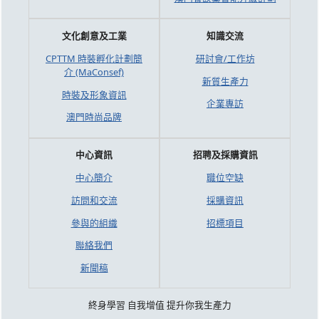
文化創意及工業
知識交流
CPTTM 時裝孵化計劃簡
研討會/工作坊
介 (MaConsef)
新質生產力
時裝及形象資訊
企業專訪
澳門時尚品牌
中心資訊
招聘及採購資訊
中心簡介
職位空缺
訪問和交流
採購資訊
參與的組織
招標項目
聯絡我們
新聞稿
終身學習 自我增值 提升你我生產力