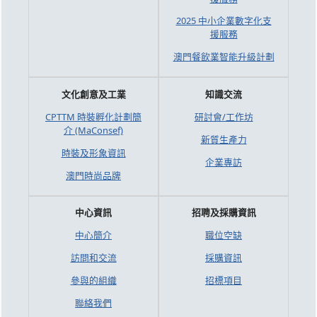
2025 中小企業數字化支
援服務
澳門餐飲業智能升級計劃
文化創意及工業
知識交流
CPTTM 時裝孵化計劃簡
研討會/工作坊
介 (MaConsef)
新質生產力
時裝及形象資訊
企業專訪
澳門時尚品牌
中心資訊
招聘及採購資訊
中心簡介
職位空缺
訪問和交流
採購資訊
參與的組織
招標項目
聯絡我們