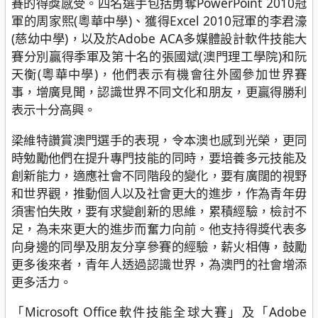
賽的得獎感受。四名選手包括勇奪PowerPoint 2010冠
軍的周家熙(粵華中學)、獲得Excel 2010冠軍的李君濠
(慈幼中學)，以及於Adobe ACA多媒體設計軟件技能大
賽分別贏得季軍及第十名的張國斌(澳門理工學院)和阮
天衡(粵華中學)，他們表示有機會往外國參加世界賽
事，增廣見聞，認識世界不同文化和朋友，更贏得勝利
表示十分高興。
梁維特讚賞澳門選手的表現，令本澳也感到光榮，更同
時勉勵他們在提升專門技能的同時，要培養多元技能及
創新能力，適應社會不同階段的變化，要有廣闊的視野
和世界觀，推動個人以及社會更大的進步，作為青年毋
須害怕失敗，要有求變創新的思維，累積經驗，檢討不
足，為未來更大的進步而奮力向前。他支持得獎代表多
向身邊的同學及朋友分享參賽的經驗，薪火相傳，鼓勵
更多後來者，青年人透過認識世界，為澳門的社會增添
更多活力。
「Microsoft Office軟件技能全球大賽」及「Adobe