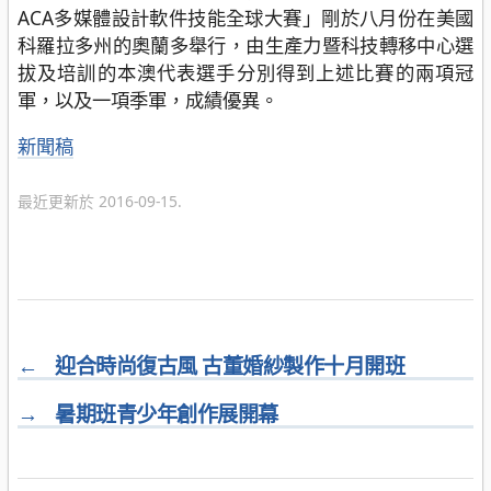
ACA多媒體設計軟件技能全球大賽」剛於八月份在美國
科羅拉多州的奧蘭多舉行，由生產力暨科技轉移中心選
拔及培訓的本澳代表選手分別得到上述比賽的兩項冠
軍，以及一項季軍，成績優異。
分
新聞稿
類
最近更新於 2016-09-15.
←
迎合時尚復古風 古董婚紗製作十月開班
→
暑期班青少年創作展開幕