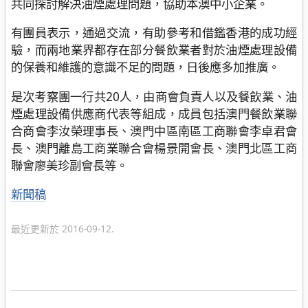
共同探討解決油煙處理問題，協助本澳中小企業。
有團員表示，通過交流，有助參考和借鑑香港的成功經
驗，而兩地業界都存在部分餐飲業者對於油煙處理設備
的保養和維護的意識不足的問題，日後應多加推廣。
是次考察團一行共20人，由商會負責人以及餐飲業、油
煙處理設備供應商代表等組成，成員包括澳門餐飲業聯
合商會李汝榮理事長、澳門中區南區工商聯會李卓君會
長、澳門離島工商業聯合會楊景開會長、澳門北區工商
聯會廖美珍副會長等。
分
新聞稿
類
最近更新於 2016-09-12.