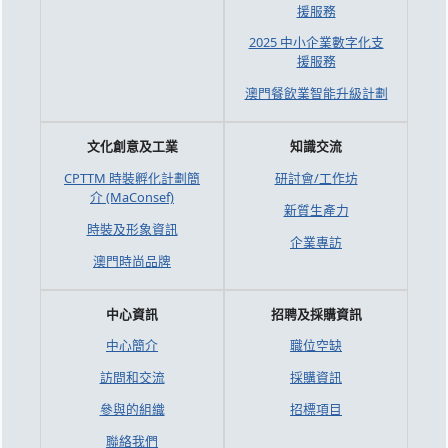
援服務
2025 中小企業數字化支
援服務
澳門餐飲業智能升級計劃
文化創意及工業
知識交流
CPTTM 時裝孵化計劃簡
研討會/工作坊
介 (MaConsef)
新質生產力
時裝及形象資訊
企業專訪
澳門時尚品牌
中心資訊
招聘及採購資訊
中心簡介
職位空缺
訪問和交流
採購資訊
參與的組織
招標項目
聯絡我們