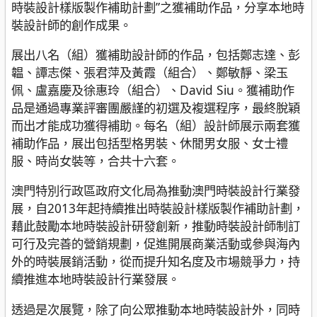
時裝設計樣版製作補助計劃”之獲補助作品，分享本地時
裝設計師的創作成果。
展出八名（組）獲補助設計師的作品，包括鄭志達、彭
韞、譚志傑、張君萍及黃霞（組合）、鄭敏靜、梁玉
佩、盧嘉慶及徐惠玲（組合）、David Siu。獲補助作
品是通過專業評審團嚴謹的初選及複選程序，最終脫穎
而出才能成功獲得補助。每名（組）設計師展示兩套獲
補助作品，展出包括型格男裝、休閒男女服、女士禮
服、時尚女裝等，合共十六套。
澳門特別行政區政府文化局為推動澳門時裝設計行業發
展，自2013年起持續推出時裝設計樣版製作補助計劃，
藉此鼓勵本地時裝設計研發創新，推動時裝設計師制訂
可行及完善的營銷規劃，促進開展商業活動或參與海內
外的時裝展銷活動，從而提升知名度及市場競爭力，持
續推進本地時裝設計行業發展。
透過是次展覽，除了向公眾推動本地時裝設計外，同時