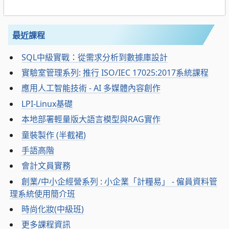
最近課程
SQL中級實戰：從需求分析到數據庫設計
實驗室管理系列: 推行 ISO/IEC 17025:2017系統課程
應用人工智能技術 - AI 多媒體內容創作
LPI-Linux基礎
本地部署輕量版大語言模型與RAG實作
童裝製作 (半截裙)
手語高階
會計文員實務
創業/中小企經營系列 : 小企業「計糧易」 - 僱員資料管
理系統使用簡介班
時尚化妝(中級班)
更多課程資訊