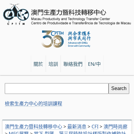
關於
培訓
聯絡我們
EN/中
檢索生產力中心的培訓課程
澳門生產力暨科技轉移中心
>
最新消息
>
CFI
>
澳門時尚廊
>
MFG展覽
>
當下‧型匯—第三屆時裝設計樣版製作補助計