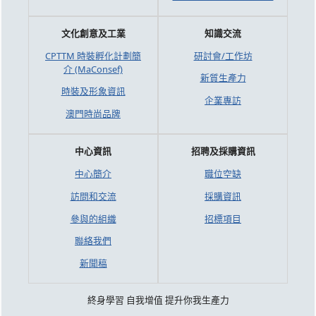
文化創意及工業
知識交流
CPTTM 時裝孵化計劃簡
研討會/工作坊
介 (MaConsef)
新質生產力
時裝及形象資訊
企業專訪
澳門時尚品牌
中心資訊
招聘及採購資訊
中心簡介
職位空缺
訪問和交流
採購資訊
參與的組織
招標項目
聯絡我們
新聞稿
終身學習 自我增值 提升你我生產力