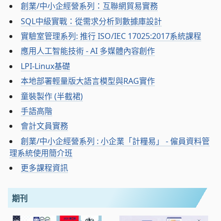
創業/中小企經營系列：互聯網貿易實務
SQL中級實戰：從需求分析到數據庫設計
實驗室管理系列: 推行 ISO/IEC 17025:2017系統課程
應用人工智能技術 - AI 多媒體內容創作
LPI-Linux基礎
本地部署輕量版大語言模型與RAG實作
童裝製作 (半截裙)
手語高階
會計文員實務
創業/中小企經營系列 : 小企業「計糧易」 - 僱員資料管
理系統使用簡介班
更多課程資訊
期刊