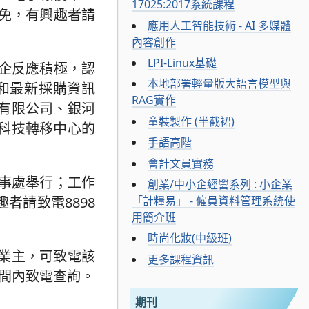
17025:2017系統課程
全免，有興趣者請
應用人工智能技術 - AI 多媒體
內容創作
LPI-Linux基礎
，商企反應積極，認
本地部署輕量版大語言模型與
和最新採購資訊
RAG實作
有限公司、銀河
童裝製作 (半截裙)
科技轉移中心的
手語高階
會計文員實務
辦事處舉行；工作
創業/中小企經營系列 : 小企業
「計糧易」 - 僱員資料管理系統使
者請致電8898
用簡介班
時尚化妝(中級班)
業主，可致電該
更多課程資訊
時間內致電查詢。
期刊