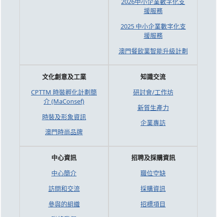
2026中小企業數字化支
援服務
2025 中小企業數字化支
援服務
澳門餐飲業智能升級計劃
文化創意及工業
知識交流
CPTTM 時裝孵化計劃簡
研討會/工作坊
介 (MaConsef)
新質生產力
時裝及形象資訊
企業專訪
澳門時尚品牌
中心資訊
招聘及採購資訊
中心簡介
職位空缺
訪問和交流
採購資訊
參與的組織
招標項目