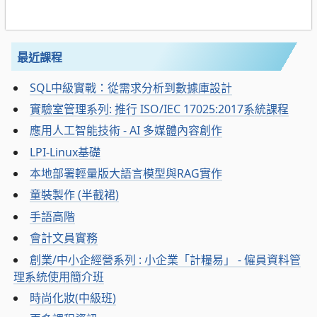
最近課程
SQL中級實戰：從需求分析到數據庫設計
實驗室管理系列: 推行 ISO/IEC 17025:2017系統課程
應用人工智能技術 - AI 多媒體內容創作
LPI-Linux基礎
本地部署輕量版大語言模型與RAG實作
童裝製作 (半截裙)
手語高階
會計文員實務
創業/中小企經營系列 : 小企業「計糧易」 - 僱員資料管
理系統使用簡介班
時尚化妝(中級班)