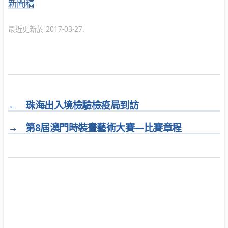
分
新聞稿
類
最近更新於 2017-03-27.
←
珠海出入境檢驗檢疫局到訪
→
第8屆澳門時裝畫藝術大賽—比賽章程