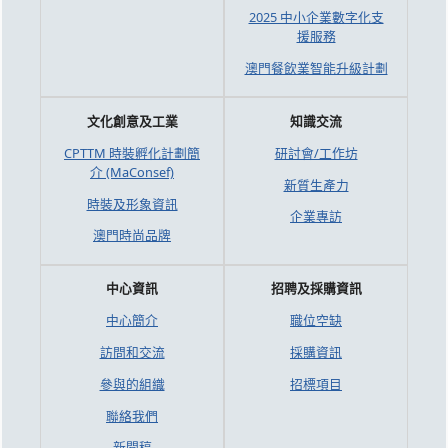
2025 中小企業數字化支
援服務
澳門餐飲業智能升級計劃
文化創意及工業
知識交流
CPTTM 時裝孵化計劃簡
研討會/工作坊
介 (MaConsef)
新質生產力
時裝及形象資訊
企業專訪
澳門時尚品牌
中心資訊
招聘及採購資訊
中心簡介
職位空缺
訪問和交流
採購資訊
參與的組織
招標項目
聯絡我們
新聞稿