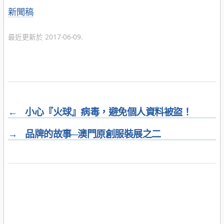
分
新聞稿
類
最近更新於 2017-06-09.
←
小心『火球』病毒，避免個人資料被盜！
→
品牌的故事─澳門原創服裝展之二