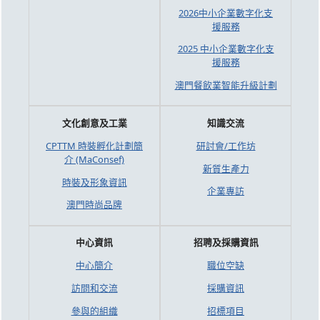
2026中小企業數字化支
援服務
2025 中小企業數字化支
援服務
澳門餐飲業智能升級計劃
文化創意及工業
知識交流
CPTTM 時裝孵化計劃簡
研討會/工作坊
介 (MaConsef)
新質生產力
時裝及形象資訊
企業專訪
澳門時尚品牌
中心資訊
招聘及採購資訊
中心簡介
職位空缺
訪問和交流
採購資訊
參與的組織
招標項目