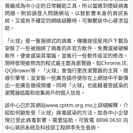
普遍成為中小企的日常輔助工具，所以當遇到懷疑病毒
問題，例如誤登入問題網站，以致影響本身的資訊系
統，又或有不確定的網絡疑難時，可聯繫該中心尋求協
助。
「火球」是一隻捆綁式的病毒，傳播途徑是用戶下載及
安裝了一些被捆綁了病毒的非官方軟件、免費或被破解
軟件，便會感染其電腦，並進行一些軟件設定的修改。
現時發現被修改的程式最主要為瀏覽器，如Chrome,IE,
QQBrower等，「火球」會強行更改瀏覽器的主頁、搜
尋引擎等；並安裝一些廣告插件使你在上網途中不斷彈
出一些廣告做成煩擾。同時「火球」也能藉著受感染的
瀏覽器追蹤和收集商戶的個人信息。
該中心已於其網站www.cpttm.org.mo上詳細解釋，介
紹如何避免受「火球」病毒感染的方法，如各中小企發
現已受此病毒影響，需要協助，可致電 8898 0630 向
中心資訊系統及科技部工程師李先生查詢。