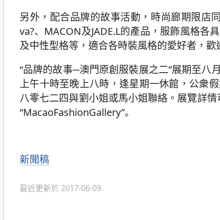
另外，配合品牌的故事活動，時尚廊期限店同場銷售六個參
va?、MACON及JADE.L的產品，服飾
及中性型格等，適合各時裝風格的愛好者，歡
“品牌的故事─澳門原創服裝展之二”展期至
上午十時至晚上八時，逢星期一休館，公衆假
八零七二四與劉小姐或馬小姐聯絡。展覽詳情可瀏覽澳門
“MacaoFashionGallery”。
分
新聞稿
類
最近更新於 2017-06-09.