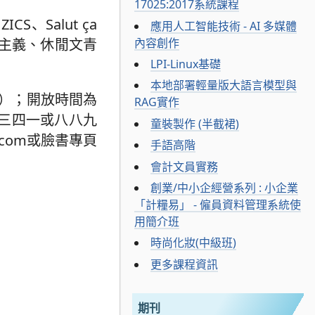
17025:2017系統課程
S、Salut ça
應用人工智能技術 - AI 多媒體
內容創作
漫主義、休閒文青
LPI-Linux基礎
本地部署輕量版大語言模型與
號）；開放時間為
RAG實作
三四一或八八九
童裝製作 (半截裙)
.com或臉書專頁
手語高階
會計文員實務
創業/中小企經營系列 : 小企業
「計糧易」 - 僱員資料管理系統使
用簡介班
時尚化妝(中級班)
更多課程資訊
期刊