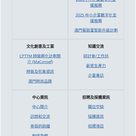
援服務
2025 中小企業數字化支
援服務
澳門餐飲業智能升級計劃
文化創意及工業
知識交流
CPTTM 時裝孵化計劃簡
研討會/工作坊
介 (MaConsef)
新質生產力
時裝及形象資訊
企業專訪
澳門時尚品牌
中心資訊
招聘及採購資訊
中心簡介
職位空缺
訪問和交流
採購資訊
參與的組織
招標項目
聯絡我們