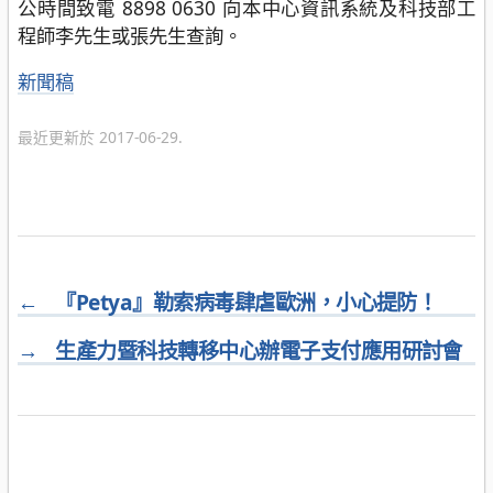
公時間致電 8898 0630 向本中心資訊系統及科技部工
程師李先生或張先生查詢。
分
新聞稿
類
最近更新於 2017-06-29.
←
『Petya』勒索病毒肆虐歐洲，小心提防！
→
生產力暨科技轉移中心辦電子支付應用研討會