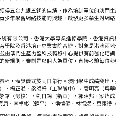
獲得五金九銀五銅的佳績。作為培訓單位的澳門生
青少年學習網絡技能的興趣，啟發更多學生對網絡
系統有限公司、香港大學專業進修學院、香港資訊
育學院及香港培正專業書院合辦。對象是港澳兩地
，並由澳門生產力暨科技轉移中心提供賽前強化培訓
的新規則，賽制是以個人為單位，直接考驗每位參
賽程，頒獎儀式於同日舉行。澳門學生成績突出，
），楊正溢、梁頌軒（工聯職中），袁明亮（粵華
繁銘（勞校），劉日錦（新華），郭建邦、梁煒成
寶康、李卓彬（鏡平），侯愷健、林福煜、莫康禮