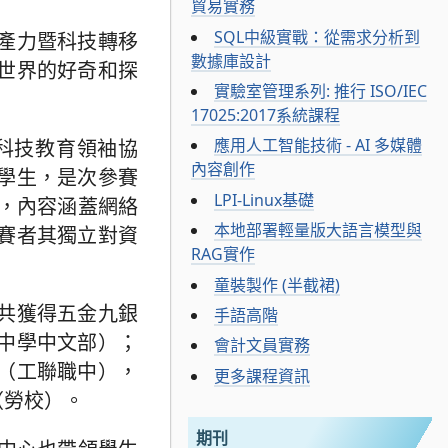
貿易實務
SQL中級實戰：從需求分析到
產力暨科技轉移
數據庫設計
世界的好奇和探
實驗室管理系列: 推行 ISO/IEC
17025:2017系統課程
應用人工智能技術 - AI 多媒體
科技教育領袖協
內容創作
學生，是次參賽
LPI-Linux基礎
，內容涵蓋網絡
本地部署輕量版大語言模型與
賽者其獨立對資
RAG實作
童裝製作 (半截裙)
共獲得五金九銀
手語高階
中學中文部）；
會計文員實務
（工聯職中），
更多課程資訊
（勞校）。
期刊