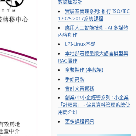
數據庫設計
實驗室管理系列: 推行 ISO/IEC
17025:2017系統課程
應用人工智能技術 - AI 多媒體
內容創作
LPI-Linux基礎
本地部署輕量版大語言模型與
RAG實作
童裝製作 (半截裙)
手語高階
會計文員實務
創業/中小企經營系列 : 小企業
「計糧易」 - 僱員資料管理系統使
用簡介班
更多課程資訊