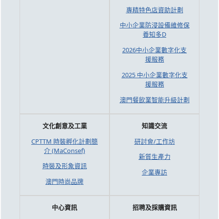
專精特色店資助計劃
中小企業防浸設備維修保
養知多D
2026中小企業數字化支
援服務
2025 中小企業數字化支
援服務
澳門餐飲業智能升級計劃
文化創意及工業
知識交流
CPTTM 時裝孵化計劃簡
研討會/工作坊
介 (MaConsef)
新質生產力
時裝及形象資訊
企業專訪
澳門時尚品牌
中心資訊
招聘及採購資訊