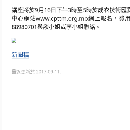
講座將於9月16日下午3時至5時於成衣技術
中心網站www.cpttm.org.mo網上
88980701與談小姐或李小姐聯絡。
分
新聞稿
類
最近更新於 2017-09-11.