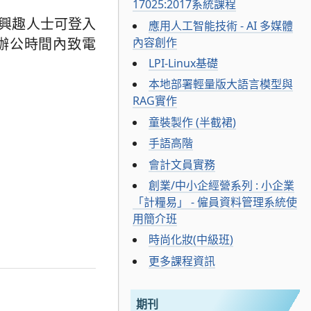
17025:2017系統課程
有興趣人士可登入
應用人工智能技術 - AI 多媒體
內容創作
於辦公時間內致電
LPI-Linux基礎
本地部署輕量版大語言模型與
RAG實作
童裝製作 (半截裙)
手語高階
會計文員實務
創業/中小企經營系列 : 小企業
「計糧易」 - 僱員資料管理系統使
用簡介班
時尚化妝(中級班)
更多課程資訊
期刊